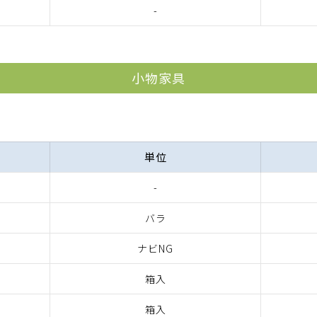
-
小物家具
単位
-
バラ
ナビNG
箱入
箱入