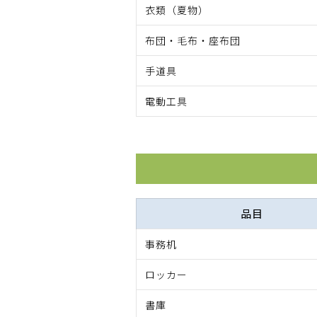
衣類（夏物）
布団・毛布・座布団
手道具
電動工具
品目
事務机
ロッカー
書庫